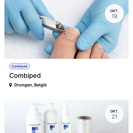
OKT.
19
Combiped
Combiped
Drongen
,
België
OKT.
21