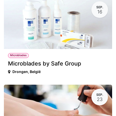
SEP.
16
Microblades
Microblades by Safe Group
Drongen
,
België
SEP.
23