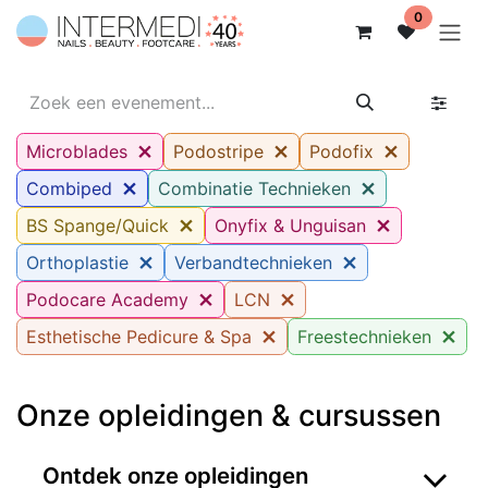
Overslaan naar inhoud
0
Microblades
Podostripe
Podofix
Combiped
Combinatie Technieken
BS Spange/Quick
Onyfix & Unguisan
Orthoplastie
Verbandtechnieken
Podocare Academy
LCN
Esthetische Pedicure & Spa
Freestechnieken
Onze opleidingen & cursussen
Ontdek onze opleidingen