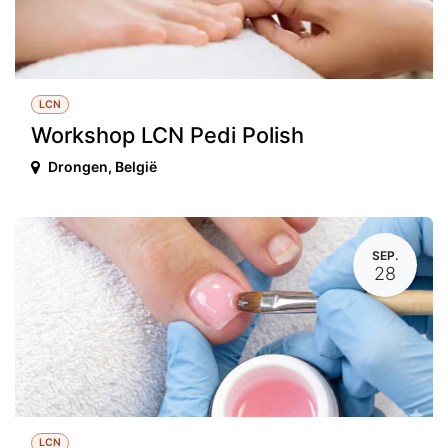
LCN
Workshop LCN Pedi Polish
Drongen
,
België
SEP.
28
LCN