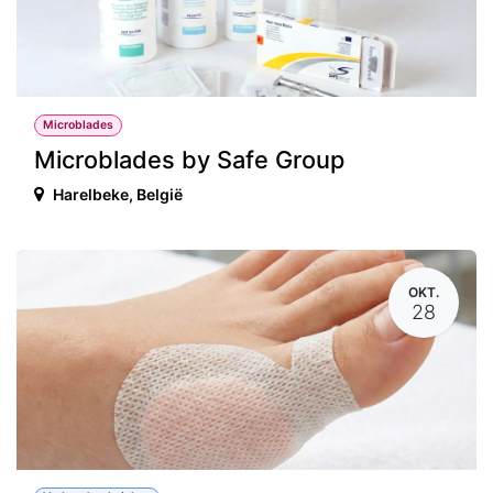
Microblades
Microblades by Safe Group
Harelbeke
,
België
OKT.
28