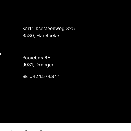
Intermedi Harelbeke
Kortrijksesteenweg 325
8530, Harelbeke
Intermedi Drongen
e
Booiebos 6A
9031, Drongen
BE 0424.574.344