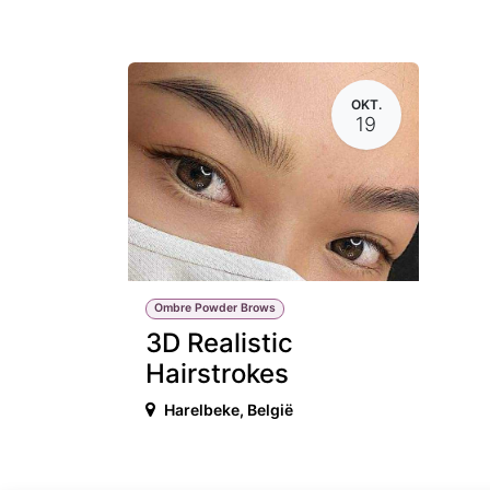
OKT.
19
Ombre Powder Brows
3D Realistic
Hairstrokes
Harelbeke
,
België