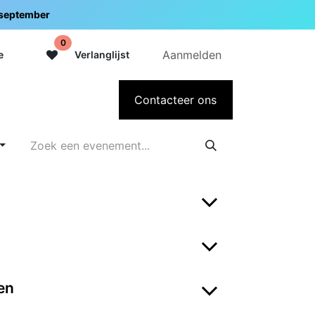
5 september
0
Aanmelden
e
Verlanglijst
adeaubon
Over Intermedi
Contacteer ons
en