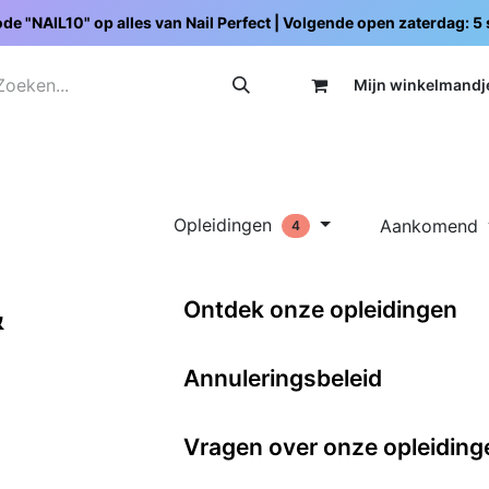
de "NAIL10" op alles van Nail Perfect | Volgende open zaterdag: 
Mijn wi
nkelmandj
Promoties
Opleidingen
Schoolpakketten
C
Opleidingen
Aankomend
4
&
Ontdek onze opleidingen
Annuleringsbeleid
Vragen over onze opleiding