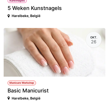
Kunstnagels
5 Weken Kunstnagels
Harelbeke
,
België
OKT.
26
Manicure Workshop
Basic Manicurist
Harelbeke
,
België