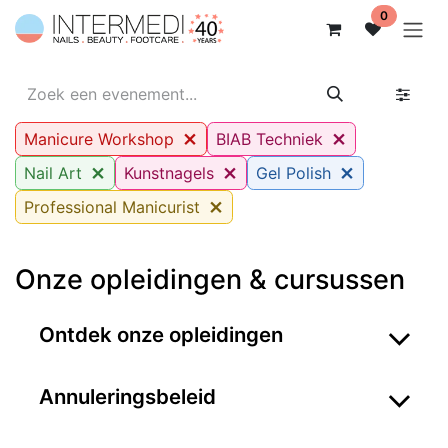
Overslaan naar inhoud
0
Manicure Workshop
BIAB Techniek
Nail Art
Kunstnagels
Gel Polish
Professional Manicurist
Onze opleidingen & cursussen
Ontdek onze opleidingen
Annuleringsbeleid