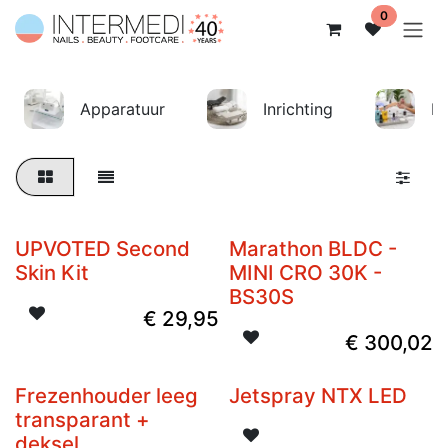
Overslaan naar inhoud
0
Apparatuur
Inrichting
Ma
UPVOTED Second
Marathon BLDC -
Nieuw
Skin Kit
MINI CRO 30K -
BS30S
€
29,95
€
300,02
Frezenhouder leeg
Jetspray NTX LED
Nieuw
transparant +
deksel