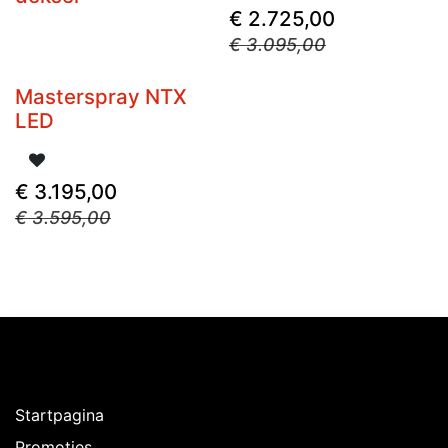
€
2.725,00
€
3.095,00
Masterspray NTX
Niet op voorraad
LED
€
3.195,00
€
3.595,00
Ontdekken
Startpagina
Promoties