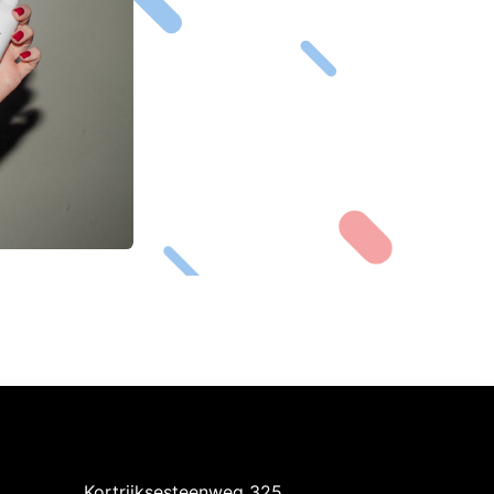
Intermedi Harelbeke
Kortrijksesteenweg 325