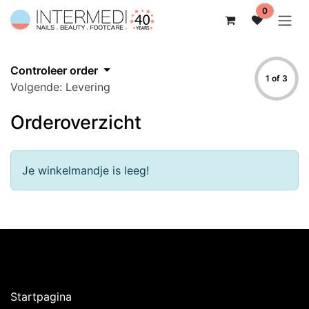
Overslaan naar inhoud
0
Controleer order
1 of 3
Volgende: Levering
Orderoverzicht
Je winkelmandje is leeg!
Ontdekken
Startpagina