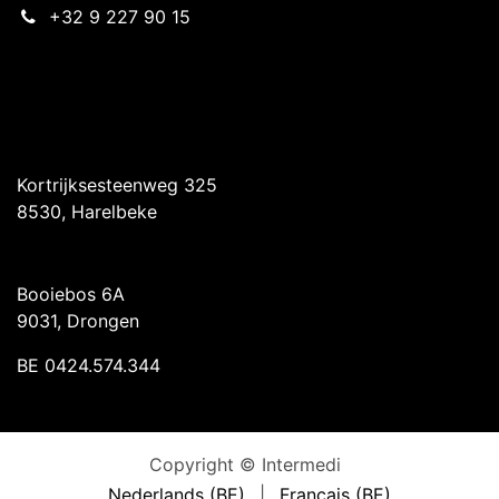
+32 9 227 90 15
Intermedi Harelbeke
Kortrijksesteenweg 325
8530, Harelbeke
Intermedi Drongen
Booiebos 6A
9031, Drongen
BE 0424.574.344
Copyright © Intermedi
Nederlands (BE)
|
Français (BE)