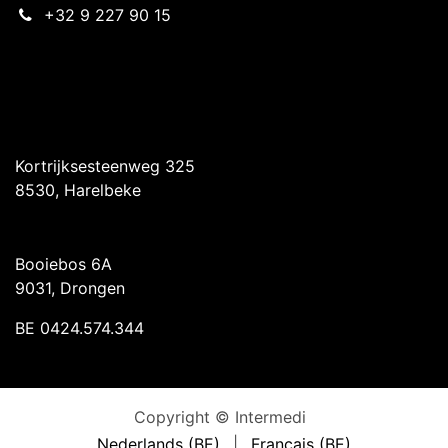
+32 9 227 90 15
Intermedi Harelbeke
Kortrijksesteenweg 325
8530, Harelbeke
Intermedi Drongen
Booiebos 6A
9031, Drongen
BE 0424.574.344
Copyright © Intermedi
Nederlands (BE)
|
Français (BE)