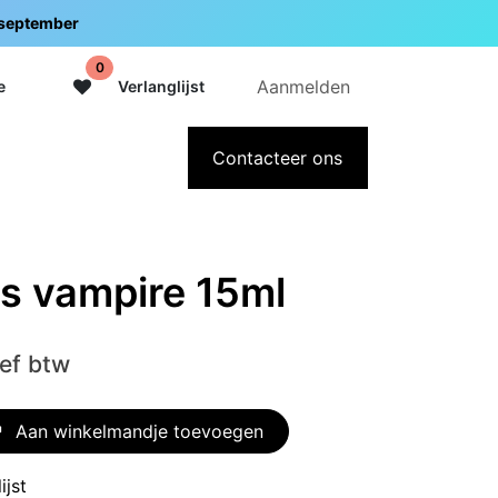
5 september
0
Aanmelden
e
Verlanglijst
adeaubon
Over Intermedi
Contacteer ons
's vampire 15ml
ief btw
Aan winkelmandje toevoegen
ijst