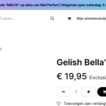
de "NAIL10" op alles van Nail Perfect | Volgende open zaterdag: 
Mijn wi
nkelmandj
Promoties
Opleidingen
Schoolpakketten
C
l
Gelish Bella
€
19,95
Exclus
Toevoegen aan verlangl