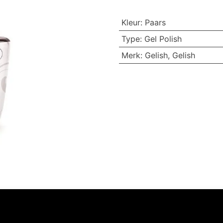
Kleur
:
Paars
Type
:
Gel Polish
Merk
:
Gelish
,
Gelish
Volg ons
Neem contact op