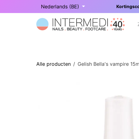
Overslaan naar inhoud
Nederlands (BE)
Kortingsco
Startpagina
Onze categorieën
Alle producten
Gelish Bella's vampire 15m