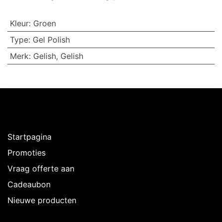
Kleur
:
Groen
Type
:
Gel Polish
Merk
:
Gelish
,
Gelish
Ontdekken
Startpagina
Promoties
Vraag offerte aan
Cadeaubon
Nieuwe producten