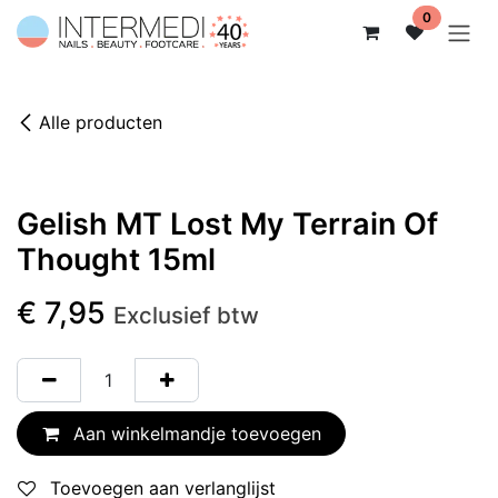
Overslaan naar inhoud
0
Alle producten
Gelish MT Lost My Terrain Of
Thought 15ml
€
7,95
Exclusief btw
Aan winkelmandje toevoegen
Toevoegen aan verlanglijst