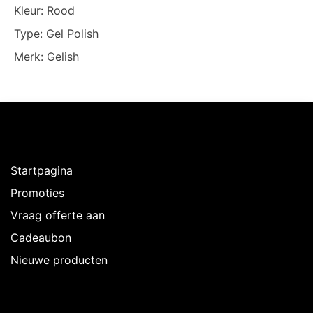
Kleur
:
Rood
Type
:
Gel Polish
Merk
:
Gelish
Ontdekken
Startpagina
Promoties
Vraag offerte aan
Cadeaubon
Nieuwe producten
Over Intermedi