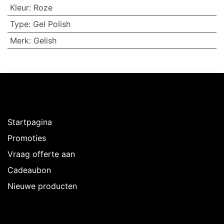
Kleur
:
Roze
Type
:
Gel Polish
Merk
:
Gelish
Ontdekken
Startpagina
Promoties
Vraag offerte aan
Cadeaubon
Nieuwe producten
Over Intermedi