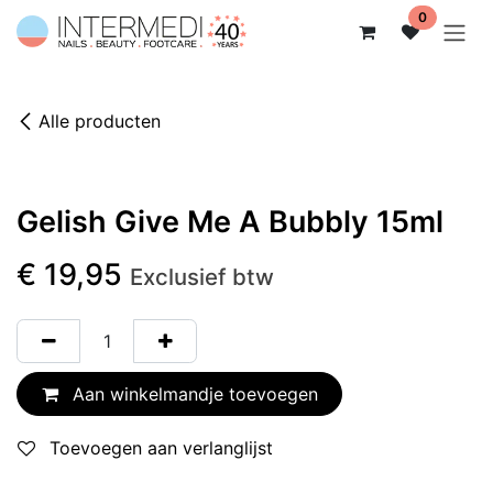
Overslaan naar inhoud
0
Alle producten
Gelish Give Me A Bubbly 15ml
€
19,95
Exclusief btw
Aan winkelmandje toevoegen
Toevoegen aan verlanglijst