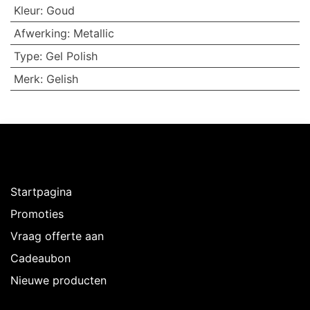
Kleur
:
Goud
Afwerking
:
Metallic
Type
:
Gel Polish
Merk
:
Gelish
Ontdekken
Startpagina
Promoties
Vraag offerte aan
Cadeaubon
Nieuwe producten