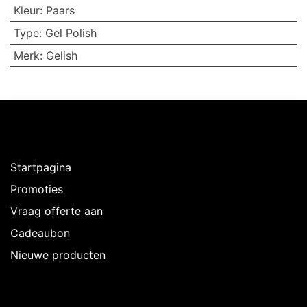
Kleur
:
Paars
Type
:
Gel Polish
Merk
:
Gelish
Ontdekken
Startpagina
Promoties
Vraag offerte aan
Cadeaubon
Nieuwe producten
Over Intermedi