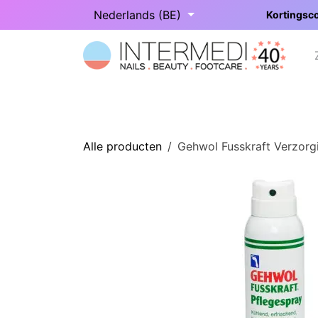
Overslaan naar inhoud
Nederlands (BE)
Kortingsco
Startpagina
Onze categorieën
Alle producten
Gehwol Fusskraft Verzorg