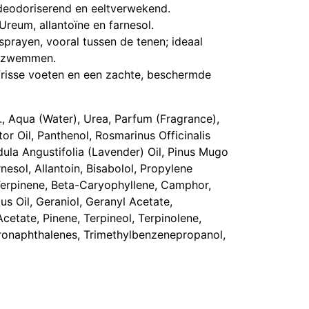
deodoriserend en eeltverwekend.
Ureum, allantoïne en farnesol.
sprayen, vooral tussen de tenen; ideaal
f zwemmen.
risse voeten en een zachte, beschermde
., Aqua (Water), Urea, Parfum (Fragrance),
 Oil, Panthenol, Rosmarinus Officinalis
ula Angustifolia (Lavender) Oil, Pinus Mugo
rnesol, Allantoin, Bisabolol, Propylene
-Terpinene, Beta-Caryophyllene, Camphor,
s Oil, Geraniol, Geranyl Acetate,
Acetate, Pinene, Terpineol, Terpinolene,
ronaphthalenes, Trimethylbenzenepropanol,