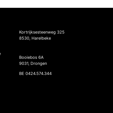
Intermedi Harelbeke
Kortrijksesteenweg 325
8530, Harelbeke
Intermedi Drongen
e
Booiebos 6A
9031, Drongen
BE 0424.574.344