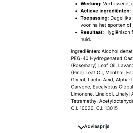
Werking:
Verfrissend, 
Actieve ingrediënten:
Toepassing:
Dagelijks 
voor na het sporten o
Resultaat:
Hygiënisch f
huid.
Ingrediënten: Alcohol denat
PEG-40 Hydrogenated Castor
(Rosemary) Leaf Oil, Lavand
(Pine) Leaf Oil, Menthol, Fa
Glycol, Lactic Acid, Alpha
Carvone, Eucalyptus Globulu
Limonene, Linalool, Linalyl 
Tetramethyl Acetyloctahyd
C.I. 10020, C.I. 13015
Adviesprijs