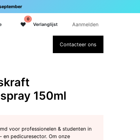
5 september
0
Aanmelden
e
Verlanglijst
adeaubon
Over Intermedi
Contacteer ons
kraft
sspray 150ml
md voor professionelen & studenten in
- en pedicuresector. Om onze