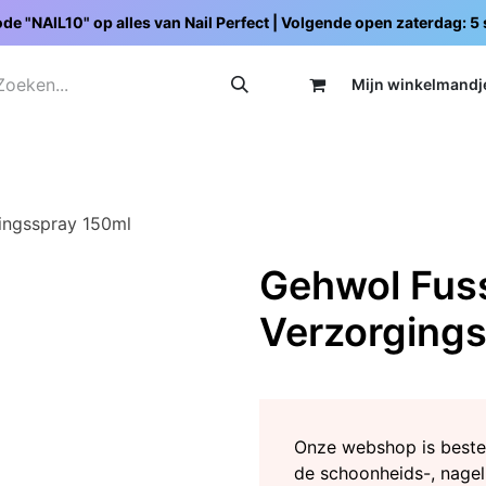
de "NAIL10" op alles van Nail Perfect | Volgende open zaterdag: 
Mijn wi
nkelmandj
Promoties
Opleidingen
Schoolpakketten
C
ingsspray 150ml
Gehwol Fuss
Verzorging
Onze webshop is beste
de schoonheids-, nagel