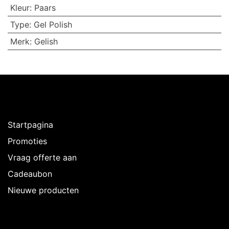
Kleur
:
Paars
Type
:
Gel Polish
Merk
:
Gelish
Ontdekken
Startpagina
Promoties
Vraag offerte aan
Cadeaubon
Nieuwe producten
Over Intermedi