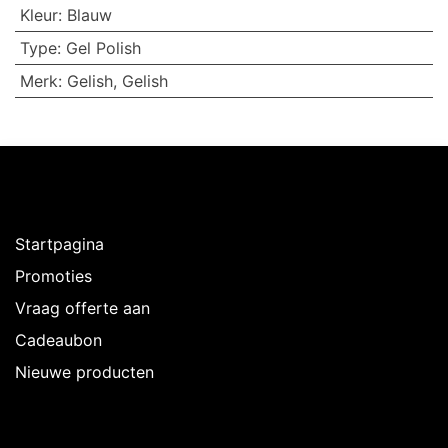
Kleur
:
Blauw
Type
:
Gel Polish
Merk
:
Gelish
,
Gelish
Ontdekken
Startpagina
Promoties
Vraag offerte aan
Cadeaubon
Nieuwe producten
Over Intermedi