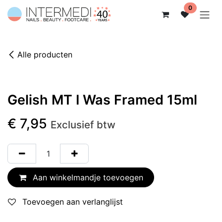
Overslaan naar inhoud
0
Alle producten
Gelish MT I Was Framed 15ml
€
7,95
Exclusief btw
Aan winkelmandje toevoegen
Toevoegen aan verlanglijst