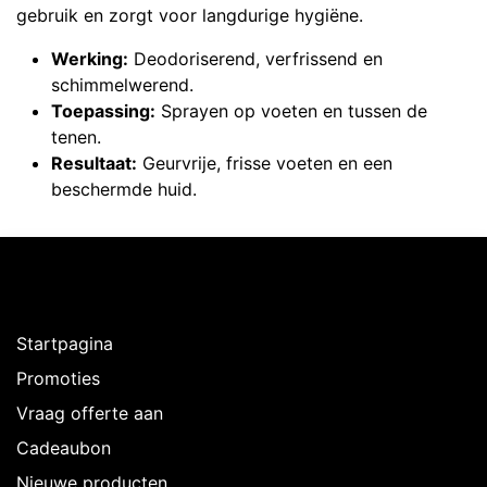
gebruik en zorgt voor langdurige hygiëne.
Werking:
Deodoriserend, verfrissend en
schimmelwerend.
Toepassing:
Sprayen op voeten en tussen de
tenen.
Resultaat:
Geurvrije, frisse voeten en een
beschermde huid.
Ontdekken
Startpagina
Promoties
Vraag offerte aan
Cadeaubon
Nieuwe producten