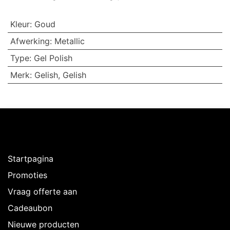
Kleur
:
Goud
Afwerking
:
Metallic
Type
:
Gel Polish
Merk
:
Gelish
,
Gelish
Ontdekken
Startpagina
Promoties
Vraag offerte aan
Cadeaubon
Nieuwe producten