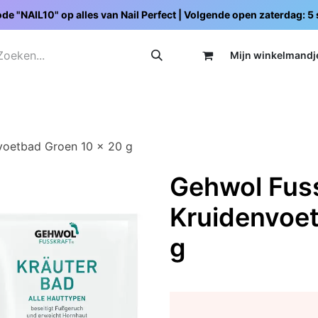
de "NAIL10" op alles van Nail Perfect | Volgende open zaterdag: 
Mijn wi
nkelmandj
Promoties
Opleidingen
Schoolpakketten
C
voetbad Groen 10 x 20 g
Gehwol Fuss
Kruidenvoet
g