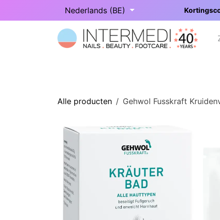
Overslaan naar inhoud
Nederlands (BE)
Kortingsco
Startpagina
Onze categorieën
Alle producten
Gehwol Fusskraft Kruiden