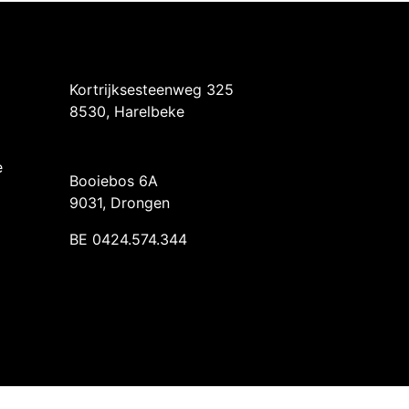
Intermedi Harelbeke
Kortrijksesteenweg 325
8530, Harelbeke
Intermedi Drongen
e
Booiebos 6A
9031, Drongen
BE 0424.574.344