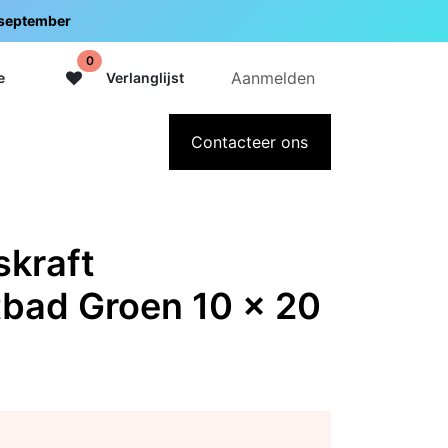
5 september
0
Aanmelden
e
Verlanglijst
adeaubon
Over Intermedi
Contacteer ons
kraft
bad Groen 10 x 20