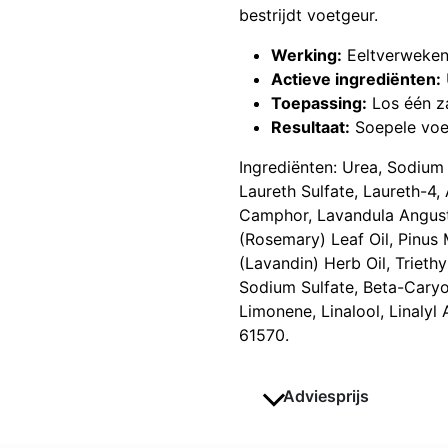
bestrijdt voetgeur.
Werking:
Eeltverwekend
Actieve ingrediënten:
Toepassing:
Los één za
Resultaat:
Soepele voet
Ingrediënten: Urea, Sodium
Laureth Sulfate, Laureth-4, 
Camphor, Lavandula Angustif
(Rosemary) Leaf Oil, Pinus 
(Lavandin) Herb Oil, Trieth
Sodium Sulfate, Beta-Caryo
Limonene, Linalool, Linalyl 
61570.
Adviesprijs