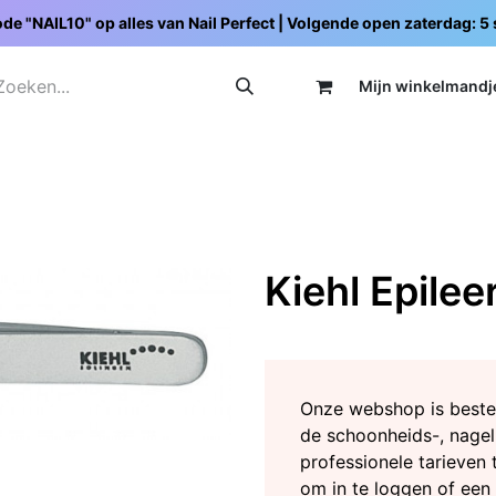
de "NAIL10" op alles van Nail Perfect | Volgende open zaterdag: 
Mijn wi
nkelmandj
Promoties
Opleidingen
Schoolpakketten
C
Kiehl Epilee
Onze webshop is beste
de schoonheids-, nagel
professionele tarieven 
om in te loggen of een