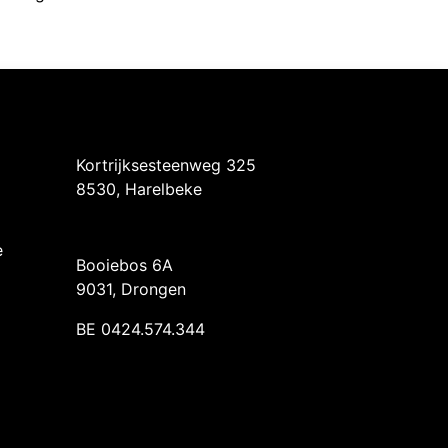
Intermedi Harelbeke
Kortrijksesteenweg 325
8530, Harelbeke
Intermedi Drongen
e
Booiebos 6A
9031, Drongen
BE 0424.574.344