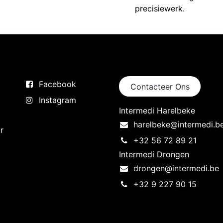
precisiewerk.
Volg ons
Neem contact op
Facebook
Contacteer Ons
Instagram
Intermedi Harelbeke
harelbeke@intermedi.b
r
+32 56 72 89 21
Intermedi Drongen
drongen@intermedi.be
+32 9 227 90 15