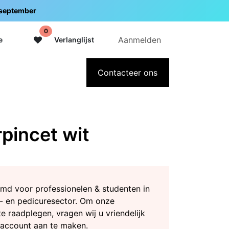
5 september
0
Aanmelden
e
Verlanglijst
adeaubon
Over Intermedi
Contacteer ons
rpincet wit
md voor professionelen & studenten in
- en pedicuresector. Om onze
te raadplegen, vragen wij u vriendelijk
 account aan te maken.