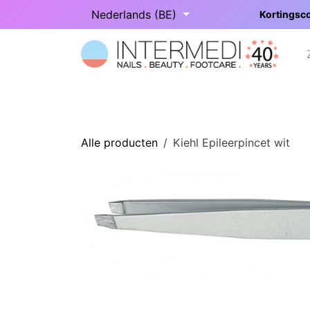
Overslaan naar inhoud
Nederlands (BE)
Kortingsco
Startpagina
Onze categorieën
Alle producten
Kiehl Epileerpincet wit