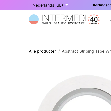
Overslaan naar inhoud
Nederlands (BE)
Kortingsco
Startpagina
Onze categorieën
Alle producten
Abstract Striping Tape Wh