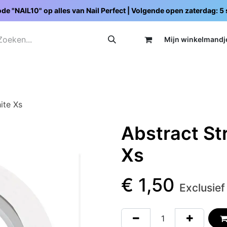
de "NAIL10" op alles van Nail Perfect | Volgende open zaterdag: 
Mijn wi
nkelmandj
Promoties
Opleidingen
Schoolpakketten
C
ite Xs
Abstract St
Xs
€
1,50
Exclusief