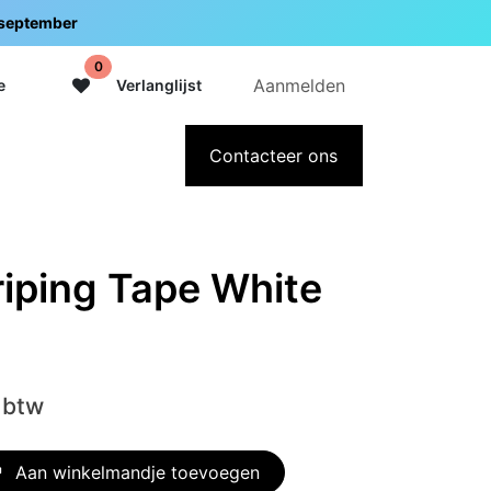
5 september
0
Aanmelden
e
Verlanglijst
adeaubon
Over Intermedi
Contacteer ons
riping Tape White
 btw
Aan winkelmandje toevoegen