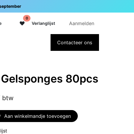
5 september
0
Aanmelden
e
Verlanglijst
adeaubon
Over Intermedi
Contacteer ons
t Gelsponges 80pcs
f btw
Aan winkelmandje toevoegen
ijst