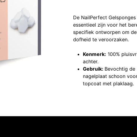
De NailPerfect Gelsponges z
essentieel zijn voor het be
specifiek ontworpen om de 
dofheid te veroorzaken.
Kenmerk:
100% pluisvri
achter.
Gebruik:
Bevochtig de 
nagelplaat schoon voor 
topcoat met plaklaag.
Volg ons
Neem contact op