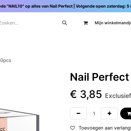
de "NAIL10" op alles van Nail Perfect | Volgende open zaterdag: 
Mijn wi
nkelmandj
Promoties
Opleidingen
Schoolpakketten
C
80pcs
Nail Perfec
€
3,85
Exclusie
Toevoegen aan verlangl