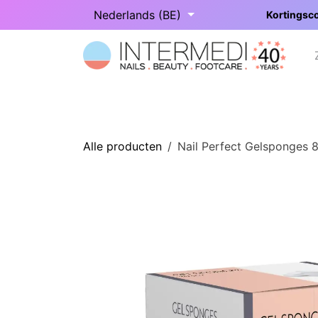
Overslaan naar inhoud
Nederlands (BE)
Kortingsco
Startpagina
Onze categorieën
Alle producten
Nail Perfect Gelsponges 