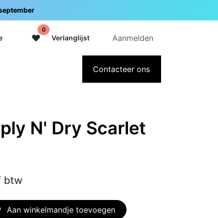
5 september
0
Aanmelden
e
Verlanglijst
adeaubon
Over Intermedi
Contacteer ons
ply N' Dry Scarlet
f btw
Aan winkelmandje toevoegen