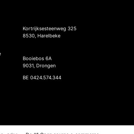
Intermedi Harelbeke
Kortrijksesteenweg 325
8530, Harelbeke
Intermedi Drongen
e
Booiebos 6A
9031, Drongen
BE 0424.574.344