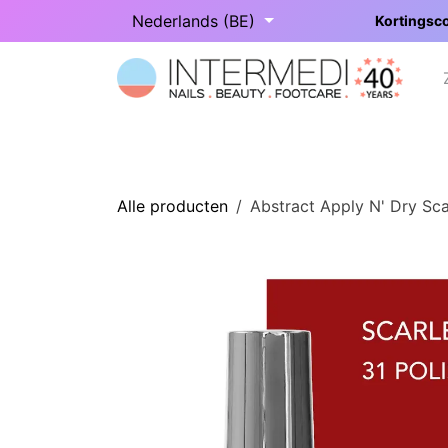
Overslaan naar inhoud
Nederlands (BE)
Kortingsco
Startpagina
Onze categorieën
Alle producten
Abstract Apply N' Dry Sca