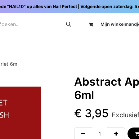
de "NAIL10" op alles van Nail Perfect | Volgende open zaterdag: 
Mijn wi
nkelmandj
Promoties
Opleidingen
Schoolpakketten
C
rlet 6ml
Abstract Ap
6ml
€
3,95
Exclusie