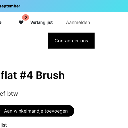
5 september
0
Aanmelden
e
Verlanglijst
adeaubon
Over Intermedi
Contacteer ons
 flat #4 Brush
ief btw
Aan winkelmandje toevoegen
ijst