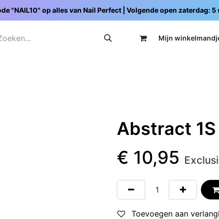
de "NAIL10" op alles van Nail Perfect | Volgende open zaterdag: 
Mijn wi
nkelmandj
Promoties
Opleidingen
Schoolpakketten
C
Abstract 1S
€
10,95
Exclus
Toevoegen aan verlangl