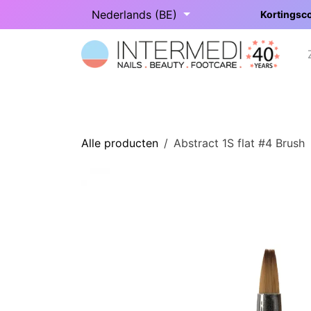
Overslaan naar inhoud
Nederlands (BE)
Kortingsco
Startpagina
Onze categorieën
Alle producten
Abstract 1S flat #4 Brush