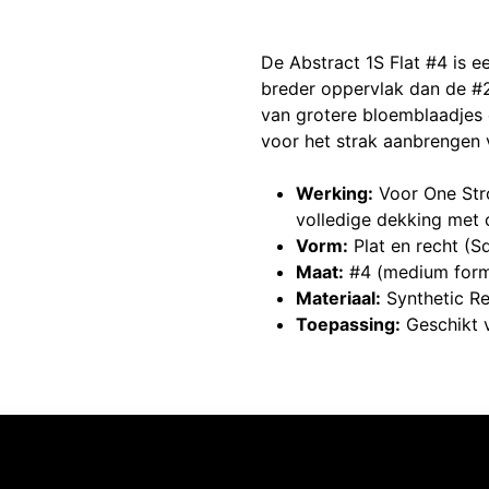
De Abstract 1S Flat #4 is e
breder oppervlak dan de #2.
van grotere bloemblaadjes 
voor het strak aanbrengen v
Werking:
Voor One Stro
volledige dekking met c
Vorm:
Plat en recht (Sq
Maat:
#4 (medium form
Materiaal:
Synthetic Re
Toepassing:
Geschikt v
Volg ons
Neem contact op