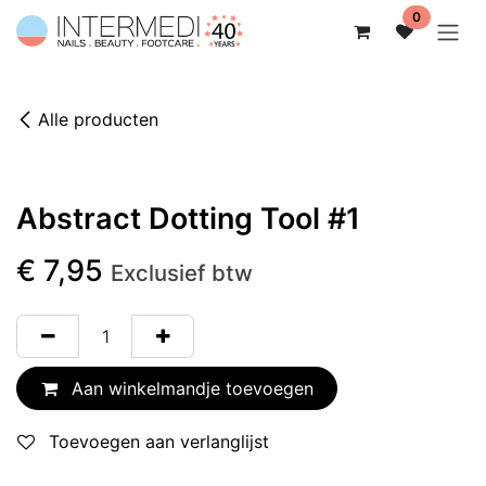
Overslaan naar inhoud
0
Alle producten
Abstract Dotting Tool #1
€
7,95
Exclusief btw
Aan winkelmandje toevoegen
Toevoegen aan verlanglijst