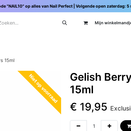
de "NAIL10" op alles van Nail Perfect | Volgende open zaterdag: 
Mijn wi
nkelmandj
Promoties
Opleidingen
Schoolpakketten
C
ys 15ml
Gelish Berr
Niet op voorraad
15ml
€
19,95
Exclus