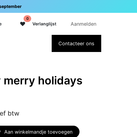
5 september
0
Aanmelden
e
Verlanglijst
adeaubon
Over Intermedi
Contacteer ons
y merry holidays
ief btw
Aan winkelmandje toevoegen