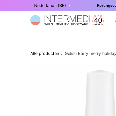
Overslaan naar inhoud
Nederlands (BE)
Kortingsco
Startpagina
Onze categorieën
Alle producten
Gelish Berry merry holida