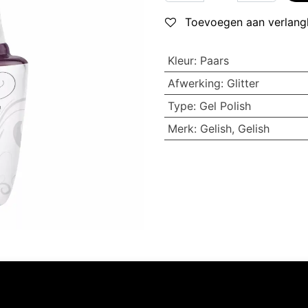
Toevoegen aan verlangl
Kleur
:
Paars
Afwerking
:
Glitter
Type
:
Gel Polish
Merk
:
Gelish
,
Gelish
Volg ons
Neem contact op