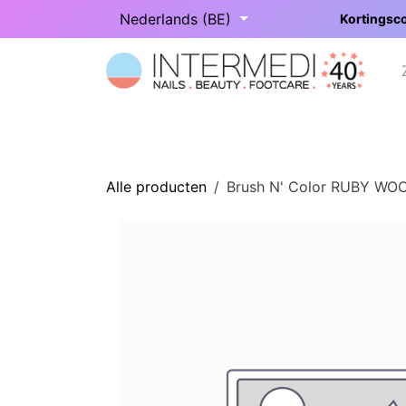
Overslaan naar inhoud
Nederlands (BE)
Kortingsco
Startpagina
Onze categorieën
Alle producten
Brush N' Color RUBY WO