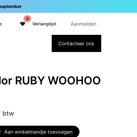
5 september
0
Aanmelden
e
Verlanglijst
adeaubon
Over Intermedi
Contacteer ons
olor RUBY WOOHOO
f btw
Aan winkelmandje toevoegen