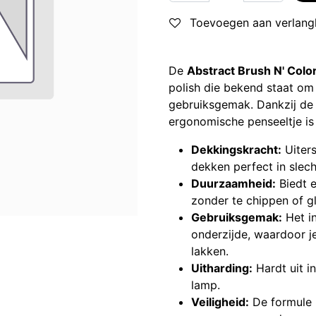
Toevoegen aan verlangl
De
Abstract Brush N' Colo
polish die bekend staat om 
gebruiksgemak. Dankzij de 
ergonomische penseeltje is
Dekkingskracht:
Uiters
dekken perfect in slec
Duurzaamheid:
Biedt e
zonder te chippen of gl
Gebruiksgemak:
Het in
onderzijde, waardoor j
lakken.
Uitharding:
Hardt uit 
lamp.
Veiligheid:
De formule i