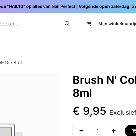
de "NAIL10" op alles van Nail Perfect | Volgende open zaterdag: 
Mijn wi
nkelmandj
Promoties
Opleidingen
Schoolpakketten
C
OHOO 8ml
Brush N' C
8ml
€
9,95
Exclusie