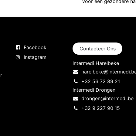
voor een gezondere nag
Volg ons
Neem contact op
Facebook
Contacteer Ons
Instagram
Intermedi Harelbeke
harelbeke@intermedi.b
r
+32 56 72 89 21
Intermedi Drongen
drongen@intermedi.be
+32 9 227 90 15