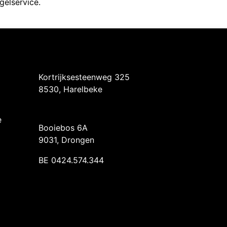
elservice.
Intermedi Harelbeke
Kortrijksesteenweg 325
8530, Harelbeke
Intermedi Drongen
e
Booiebos 6A
9031, Drongen
BE 0424.574.344