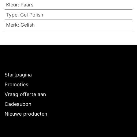
Kleur
:
Paars
Type
:
Gel Polish
Merk
:
Gelish
Ontdekken
Startpagina
Promoties
Vraag offerte aan
Cadeaubon
Nieuwe producten
Over Intermedi