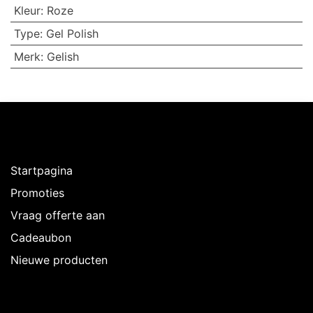
Kleur
:
Roze
Type
:
Gel Polish
Merk
:
Gelish
Ontdekken
Startpagina
Promoties
Vraag offerte aan
Cadeaubon
Nieuwe producten
Over Intermedi