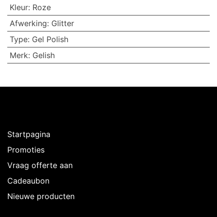
Kleur
:
Roze
Afwerking
:
Glitter
Type
:
Gel Polish
Merk
:
Gelish
Ontdekken
Startpagina
Promoties
Vraag offerte aan
Cadeaubon
Nieuwe producten