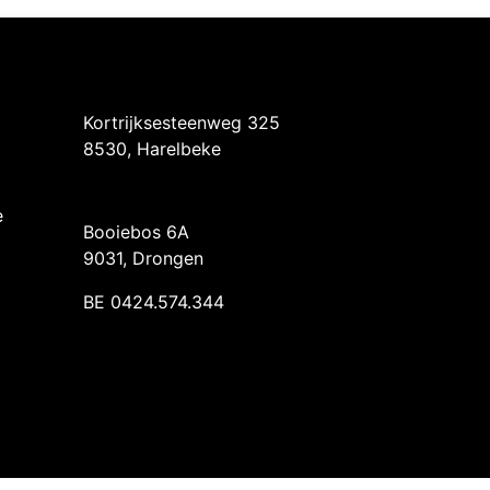
Intermedi Harelbeke
Kortrijksesteenweg 325
8530, Harelbeke
Intermedi Drongen
e
Booiebos 6A
9031, Drongen
BE 0424.574.344