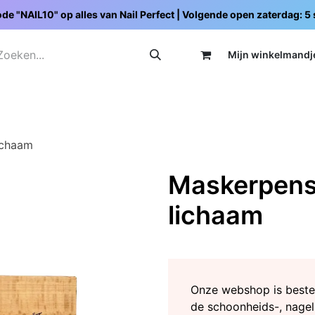
de "NAIL10" op alles van Nail Perfect | Volgende open zaterdag: 
Mijn wi
nkelmandj
Promoties
Opleidingen
Schoolpakketten
C
ichaam
Maskerpense
lichaam
Onze webshop is beste
de schoonheids-, nagel