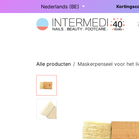
Overslaan naar inhoud
Nederlands (BE)
Kortingsco
Startpagina
Onze categorieën
Alle producten
Maskerpenseel voor het l