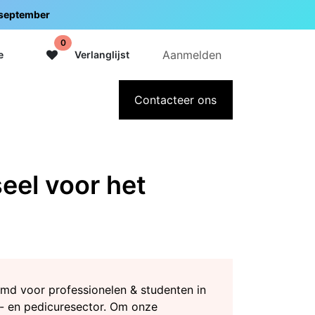
5 september
0
Aanmelden
e
Verlanglijst
adeaubon
Over Intermedi
Contacteer ons
el voor het
md voor professionelen & studenten in
- en pedicuresector. Om onze