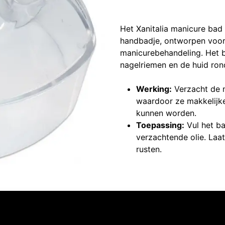
Het Xanitalia manicure ba
handbadje, ontworpen voor
manicurebehandeling. Het b
nagelriemen en de huid ron
Werking:
Verzacht de n
waardoor ze makkelijke
kunnen worden.
Toepassing:
Vul het b
verzachtende olie. Laa
rusten.
Volg ons
Neem contact op