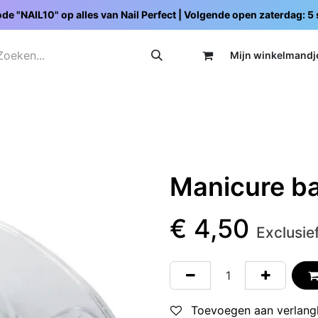
de "NAIL10" op alles van Nail Perfect | Volgende open zaterdag: 
Mijn wi
nkelmandj
Promoties
Opleidingen
Schoolpakketten
C
Manicure ba
€
4,50
Exclusie
Toevoegen aan verlangl