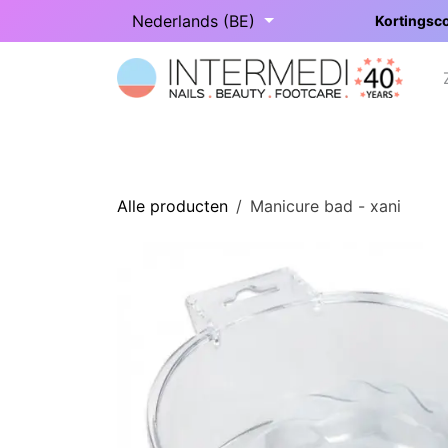
Overslaan naar inhoud
Nederlands (BE)
Kortingsco
Startpagina
Onze categorieën
Alle producten
Manicure bad - xani