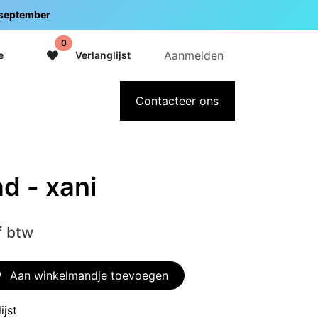
5 september
0
Aanmelden
e
Verlanglijst
adeaubon
Over Intermedi
Contacteer ons
d - xani
f btw
Aan winkelmandje toevoegen
ijst