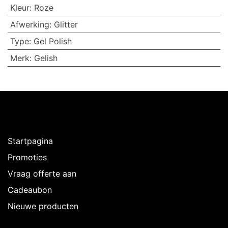
Kleur
:
Roze
Afwerking
:
Glitter
Type
:
Gel Polish
Merk
:
Gelish
Ontdekken
Startpagina
Promoties
Vraag offerte aan
Cadeaubon
Nieuwe producten