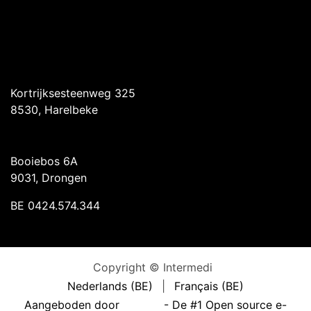
Intermedi Harelbeke
Kortrijksesteenweg 325
8530, Harelbeke
Intermedi Drongen
Booiebos 6A
9031, Drongen
BE 0424.574.344
Copyright © Intermedi
Nederlands (BE)
|
Français (BE)
Aangeboden door
- De #1
Open source e-