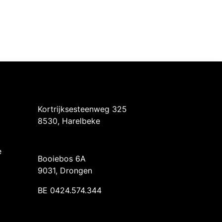
Intermedi Harelbeke
Kortrijksesteenweg 325
8530, Harelbeke
Intermedi Drongen
e
Booiebos 6A
9031, Drongen
BE 0424.574.344