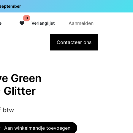
5 september
0
Aanmelden
e
Verlanglijst
adeaubon
Over Intermedi
Contacteer ons
ve Green
Glitter
f btw
Aan winkelmandje toevoegen