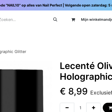
de "NAIL10" op alles van Nail Perfect | Volgende open zaterdag: 
Mijn wi
nkelmandj
Promoties
Opleidingen
Schoolpakketten
C
raphic Glitter
Lecenté Oli
Holographic 
€
8,99
Exclusie