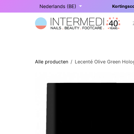
Overslaan naar inhoud
Nederlands (BE)
Kortingsco
Startpagina
Onze categorieën
Alle producten
Lecenté Olive Green Holog