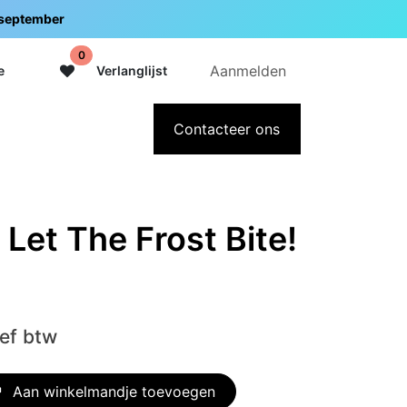
5 september
0
Aanmelden
e
Verlanglijst
adeaubon
Over Intermedi
Contacteer ons
 Let The Frost Bite!
ief btw
Aan winkelmandje toevoegen