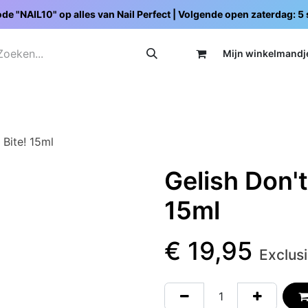
de "NAIL10" op alles van Nail Perfect | Volgende open zaterdag: 
Mijn wi
nkelmandj
Promoties
Opleidingen
Schoolpakketten
C
 Bite! 15ml
Gelish Don't
15ml
€
19,95
Exclus