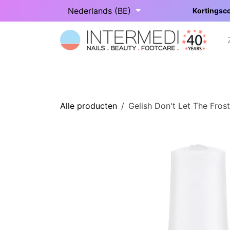
Overslaan naar inhoud
Nederlands (BE)
Kortingsco
Startpagina
Onze categorieën
Alle producten
Gelish Don't Let The Frost