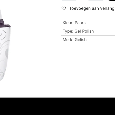
Toevoegen aan verlangl
Kleur
:
Paars
Type
:
Gel Polish
Merk
:
Gelish
Volg ons
Neem contact op