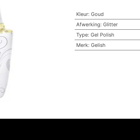
Kleur
:
Goud
Afwerking
:
Glitter
Type
:
Gel Polish
Merk
:
Gelish
Volg ons
Neem contact op