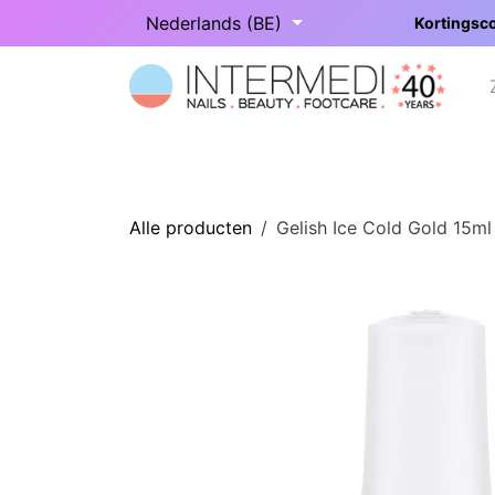
Overslaan naar inhoud
Nederlands (BE)
Kortingsco
Startpagina
Onze categorieën
Alle producten
Gelish Ice Cold Gold 15ml