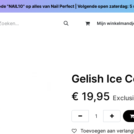
de "NAIL10" op alles van Nail Perfect | Volgende open zaterdag: 
Mijn wi
nkelmandj
Promoties
Opleidingen
Schoolpakketten
C
Gelish Ice 
€
19,95
Exclus
Toevoegen aan verlangl