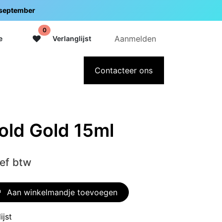
5 september
0
Aanmelden
e
Verlanglijst
adeaubon
Over Intermedi
Contacteer ons
Cold Gold 15ml
ief btw
Aan winkelmandje toevoegen
ijst