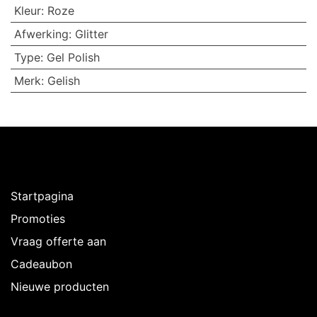
Kleur
:
Roze
Afwerking
:
Glitter
Type
:
Gel Polish
Merk
:
Gelish
Ontdekken
Startpagina
Promoties
Vraag offerte aan
Cadeaubon
Nieuwe producten