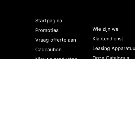
Ontdekken
Over
Intermedi
Startpagina
Wie zijn we
Promoties
Klantendienst
Vraag offerte aan
Leasing Apparatuu
Cadeaubon
Onze Catalogus
Nieuwe producten
Nederlands (BE)
|
Copyright © Intermedi