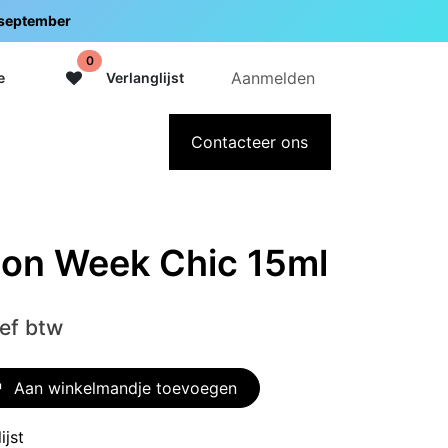
5 september
0
Aanmelden
e
Verlanglijst
adeaubon
Over Intermedi
Contacteer ons
ion Week Chic 15ml
ief btw
Aan winkelmandje toevoegen
ijst