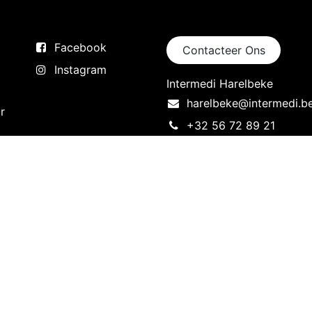
Volg ons
Neem contact op
Facebook
Contacteer Ons
Instagram
Intermedi Harelbeke
harelbeke@intermedi.b
r
+32 56 72 89 21
Intermedi Drongen
drongen@intermedi.be
+32 9 227 90 15
Aangeboden do
Français (BE)