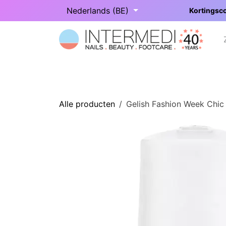
Overslaan naar inhoud
Nederlands (BE)
Kortingsco
Startpagina
Onze categorieën
Alle producten
Gelish Fashion Week Chic