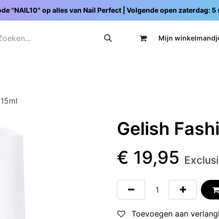
de "NAIL10" op alles van Nail Perfect | Volgende open zaterdag: 
Mijn wi
nkelmandj
Promoties
Opleidingen
Schoolpakketten
C
 15ml
Gelish Fash
€
19,95
Exclus
Toevoegen aan verlangl