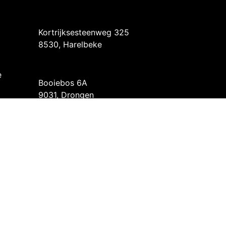
Intermedi Harelbeke
Kortrijksesteenweg 325
8530, Harelbeke
Intermedi Drongen
e
Booiebos 6A
9031, Drongen
BE 0424.574.344
or
- De #1
Open source e-commerce