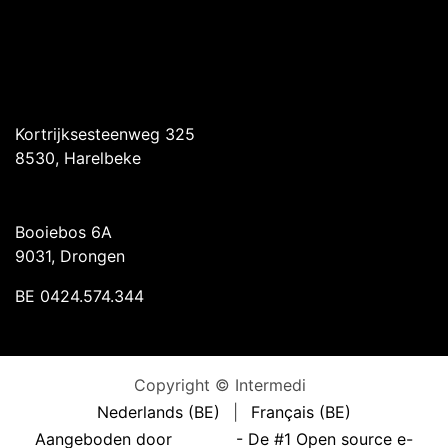
Intermedi Harelbeke
Kortrijksesteenweg 325
8530, Harelbeke
Intermedi Drongen
Booiebos 6A
9031, Drongen
BE 0424.574.344
Copyright © Intermedi
Nederlands (BE)
|
Français (BE)
Aangeboden door
- De #1
Open source e-