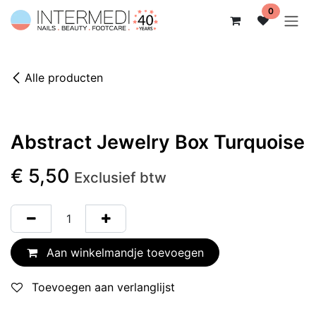
Overslaan naar inhoud
0
Alle producten
Abstract Jewelry Box Turquoise
€
5,50
Exclusief btw
Aan winkelmandje toevoegen
Toevoegen aan verlanglijst