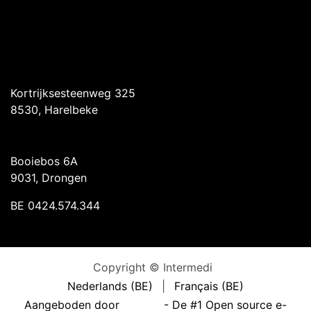
Intermedi Harelbeke
Kortrijksesteenweg 325
8530, Harelbeke
Intermedi Drongen
Booiebos 6A
9031, Drongen
BE 0424.574.344
Copyright © Intermedi
Nederlands (BE)
|
Français (BE)
Aangeboden door
- De #1
Open source e-