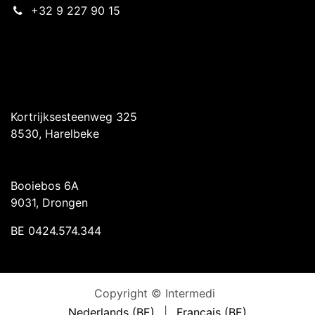
+32 9 227 90 15
Intermedi Harelbeke
Kortrijksesteenweg 325
8530, Harelbeke
Intermedi Drongen
Booiebos 6A
9031, Drongen
BE 0424.574.344
Copyright © Intermedi
Nederlands (BE)
|
Français (BE)