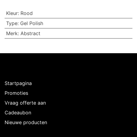
Kleur
:
Rood
Type
:
Gel Polish
Merk
:
Abstract
Ontdekken
Startpagina
Promoties
Vraag offerte aan
Cadeaubon
Nieuwe producten