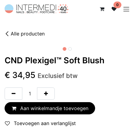
Overslaan naar inhoud
0
Alle producten
CND Plexigel™ Soft Blush
€
34,95
Exclusief btw
Aan winkelmandje toevoegen
Toevoegen aan verlanglijst