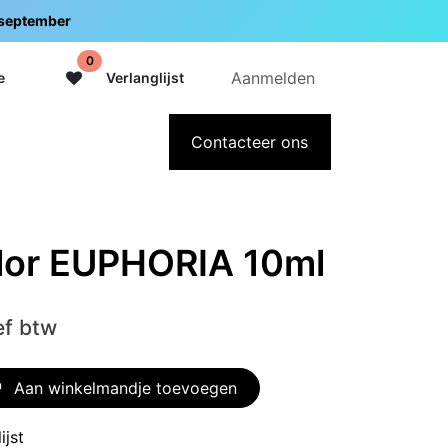
5 september
0
Aanmelden
e
Verlanglijst
adeaubon
Over Intermedi
Contacteer ons
olor EUPHORIA 10ml
ef btw
Aan winkelmandje toevoegen
ijst