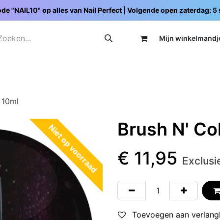
de "NAIL10" op alles van Nail Perfect | Volgende open zaterdag: 
Mijn wi
nkelmandj
Promoties
Opleidingen
Schoolpakketten
C
 10ml
Brush N' C
Niet op voorraad
€
11,95
Exclusi
Toevoegen aan verlangl