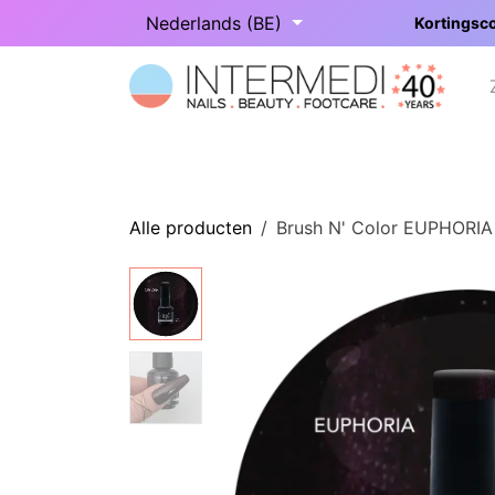
Overslaan naar inhoud
Nederlands (BE)
Kortingsco
Startpagina
Onze categorieën
Alle producten
Brush N' Color EUPHORIA