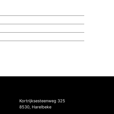
Intermedi Harelbeke
Kortrijksesteenweg 325
8530, Harelbeke