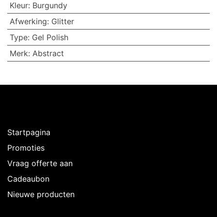
Kleur
:
Burgundy
Afwerking
:
Glitter
Type
:
Gel Polish
Merk
:
Abstract
Ontdekken
Startpagina
Promoties
Vraag offerte aan
Cadeaubon
Nieuwe producten