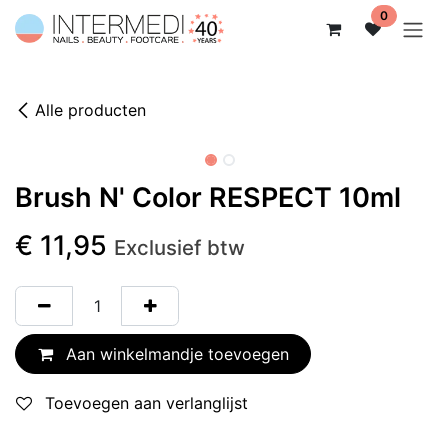
Overslaan naar inhoud
0
Alle producten
Niet op voorraad
Brush N' Color RESPECT 10ml
€
11,95
Exclusief btw
Aan winkelmandje toevoegen
Toevoegen aan verlanglijst