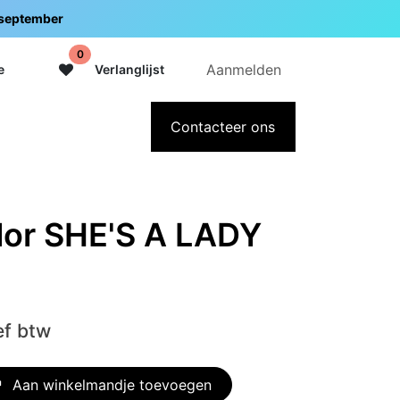
5 september
0
Aanmelden
e
Verlanglijst
adeaubon
Over Intermedi
Contacteer ons
lor SHE'S A LADY
ef btw
Aan winkelmandje toevoegen