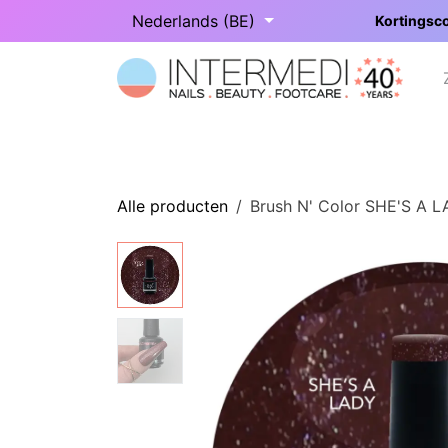
Overslaan naar inhoud
Nederlands (BE)
Kortingsco
Startpagina
Onze categorieën
Alle producten
Brush N' Color SHE'S A 