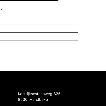
ijst
Intermedi Harelbeke
Kortrijksesteenweg 325
8530, Harelbeke