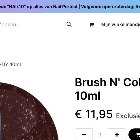
de "NAIL10" op alles van Nail Perfect | Volgende open zaterdag: 
Mijn wi
nkelmandj
Promoties
Opleidingen
Schoolpakketten
C
LADY 10ml
Brush N' Co
10ml
€
11,95
Exclusi