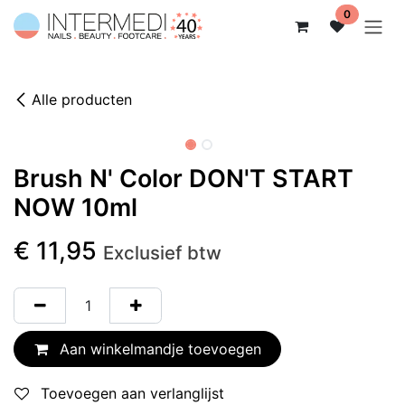
Overslaan naar inhoud
0
Alle producten
Niet op voorraad
Brush N' Color DON'T START
NOW 10ml
€
11,95
Exclusief btw
Aan winkelmandje toevoegen
Toevoegen aan verlanglijst