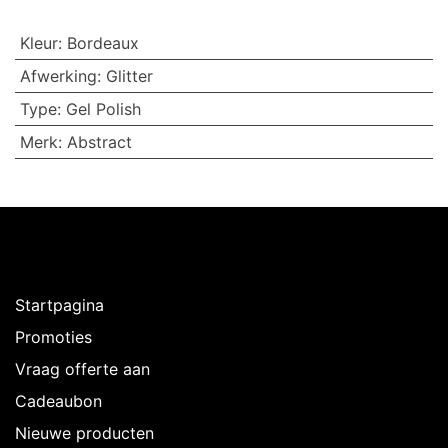
Kleur
:
Bordeaux
Afwerking
:
Glitter
Type
:
Gel Polish
Merk
:
Abstract
Ontdekken
Startpagina
Promoties
Vraag offerte aan
Cadeaubon
Nieuwe producten