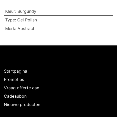
Kleur
:
Burgundy
Type
:
Gel Polish
Merk
:
Abstract
Ontdekken
Startpagina
Promoties
Vraag offerte aan
Cadeaubon
Nieuwe producten